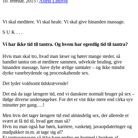
10. februar, 2015
/
Astrid Lindvig
Vi skal meditere. Vi skal heale. Vi skal give hinanden massage.
S U K . . .
Vi har ikke tid til tantra. Og hvem har egentlig tid til tantra?
Hvis man skal tro, hvad man læser og hører mange steder, så
handler tantra om at meditere sammen, udveksle healing, give
hinanden massage, have dybe ærlige samtaler – og ikke mindst
dyrke vanebrydende og processkabende sex.
Det lyder voldsomt tidskrævende!
Det må da tage længere tid, end vi danskere normalt bruger på sex –
ifølge diverse undersøgelser. For det er vist ikke mere end cirka syv
minutter per gang….!
Men hvis det tager længere tid end almindelig sex, der allerede er
svært at få tid til, hvad gør man så?
Hvis nu man også har børn, karriere, vasketøj, javaopdateringer og
madpakker m.m. at tage sig af?
Er tantraopgaven så ikke bare endnu en humpel i bunken af