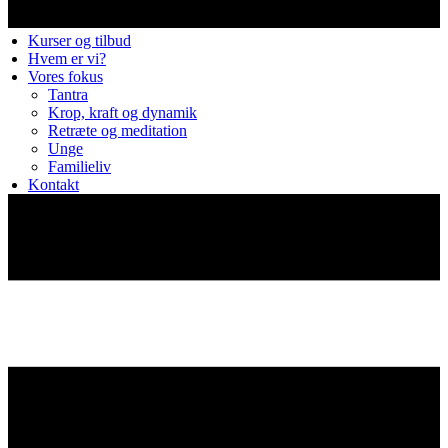
Kurser og tilbud
Hvem er vi?
Vores fokus
Tantra
Krop, kraft og dynamik
Retræte og meditation
Unge
Familieliv
Kontakt