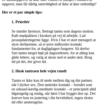
opgaver, man får dårlig samvittighed af ikke at løse ordentligt?
Her er et par simple tips:
1. Prioritér
Se mindre fjernsyn. Betragt tantra som dagens motion.
Køb madpakken i kiosken på vej til arbejde. Lad
javaopdateringerne ligge. Hvis I har et stort menageri at
styre derhjemme, så er jeres indbyrdes kontakt
fundamentet for, at dagligdagen fungerer. Så derfor:
Sæt tantra meget højt på dagsordenen, for at alting kan
glide lettere, og vælg at skrue ned et andet sted. Brug
tid på det, der giver tid.
2. Husk tantraen hele vejen rundt
Tantra er ikke kun til stede mellem dig og din partner,
når I dyrker sex. Den tantriske kontakt – forstået som
en seksuel-kærlig-meditativ kontakt – er principielt altid
tilgængelig og mulig, når først I har bygget den op. Det
kræver kun en justering i din bevidsthed, ingen ekstra
tid eller anstrengelse.