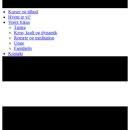
Kurser og tilbud
Hvem er vi?
Vores fokus
Tantra
Krop, kraft og dynamik
Retræte og meditation
Unge
Familieliv
Kontakt