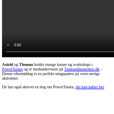
Astrid
og
Thomas
holder mange kurser og workshops i
PowerTantra
og er medundervisere på
Tantrauddannelsen.dk
–
Denne eftermiddag er en perfekt smagsprøve på vores øvrige
aktiviteter.
De har også skrevet en bog om PowerTantra,
der kan købes her
.