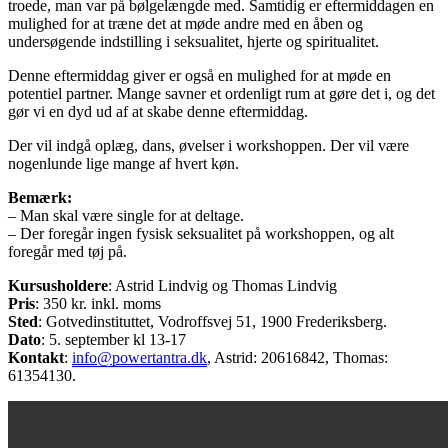
troede, man var på bølgelængde med. Samtidig er eftermiddagen en
mulighed for at træne det at møde andre med en åben og
undersøgende indstilling i seksualitet, hjerte og spiritualitet.
Denne eftermiddag giver er også en mulighed for at møde en
potentiel partner. Mange savner et ordenligt rum at gøre det i, og det
gør vi en dyd ud af at skabe denne eftermiddag.
Der vil indgå oplæg, dans, øvelser i workshoppen. Der vil være
nogenlunde lige mange af hvert køn.
Bemærk:
– Man skal være single for at deltage.
– Der foregår ingen fysisk seksualitet på workshoppen, og alt
foregår med tøj på.
Kursusholdere
: Astrid Lindvig og Thomas Lindvig
Pris
: 350 kr. inkl. moms
Sted
: Gotvedinstituttet, Vodroffsvej 51, 1900 Frederiksberg.
Dato
: 5. september kl 13-17
Kontakt
:
info@powertantra.dk
, Astrid: 20616842, Thomas:
61354130.